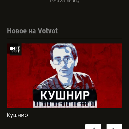
LG и Samsung
Новое на Votvot
Кушнир
Previous
Next