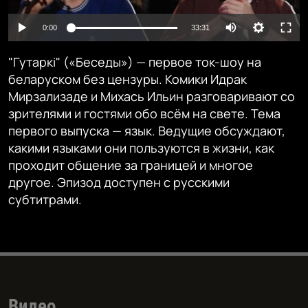
Auto
0:00
33:31
240p
"Гутаркі" («Беседы») — первое ток-шоу на
360p
беларуском без цензуры. Комики Идрак
Мирзализаде и Михась Ильин разговаривают со
480p
Auto
240p
360p
480p
зрителями и гостями обо всём на свете. Тема
720p
первого выпуска — язык. Ведущие обсуждают,
720p
1080p
какими языками они пользуются в жизни, как
1080p
проходит общение за границей и многое
другое. Эпизод доступен с русскими
субтитрами.
Видео