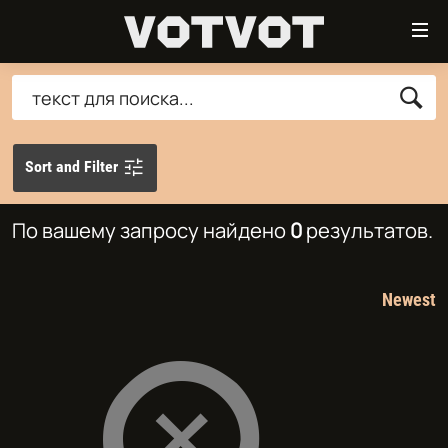
Ссылки
Перейти
к
контенту
Искать
ГЛАВНАЯ
Перейти
ПОДКАСТЫ
к
Sort and Filter
навигации
МУЗЫКА
Перейти
СТЕНДАП
к
По вашему запросу
найдено
0
результатов.
поиску
ФИЛЬМЫ
ВСЕ ПРОЕКТЫ
Newest
ПРИСОЕДИНЯЙТЕСЬ!