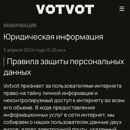
Ссылки
Перейти
к
ИНФОРМАЦИЯ
контенту
ГЛАВНАЯ
Юридическая информация
Перейти
ПОДКАСТЫ
к
навигации
5 апреля 2024 года 15:25 мск
МУЗЫКА
Перейти
Правила защиты персональных
СТЕНДАП
к
данных
поиску
ФИЛЬМЫ
ВСЕ ПРОЕКТЫ
Votvot признает за пользователями интернета
право на тайну личной информации и
ПРИСОЕДИНЯЙТЕСЬ!
неконтролируемый доступ к интернету во всем
его объеме. В ходе предоставления
информационных услуг в сети интернет, мы
собираем о наших пользователях данные двух
видов: адрес электронной почты, указанный