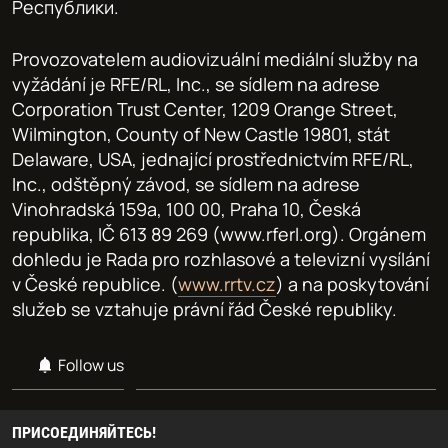
Республики.
Provozovatelem audiovizuální mediální služby na
vyžádání je RFE/RL, Inc., se sídlem na adrese
Corporation Trust Center, 1209 Orange Street,
Wilmington, County of New Castle 19801, stát
Delaware, USA, jednající prostřednictvím RFE/RL,
Inc., odštěpný závod, se sídlem na adrese
Vinohradská 159a, 100 00, Praha 10, Česká
republika, IČ 613 89 269 (www.rferl.org). Orgánem
dohledu je Rada pro rozhlasové a televizní vysílání
v České republice. (
www.rrtv.cz
) a na poskytování
služeb se vztahuje právní řád České republiky.
Follow us
ПРИСОЕДИНЯЙТЕСЬ!