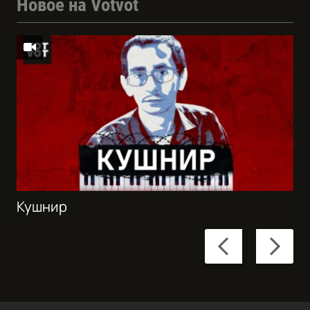
Новое на Votvot
Кушнир
Previous
Next
slide
slide