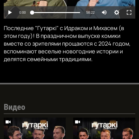
Auto
0:00
58:22
240p
Последние "Гутаркі" с Идраком и Михасем (в
360p
этом году)! В праздничном выпуске комики
вместе со зрителями прощаются с 2024 годом,
480p
Auto
240p
360p
480p
вспоминают веселые новогодние истории и
720p
делятся семейными традициями.
720p
1080p
1080p
Видео