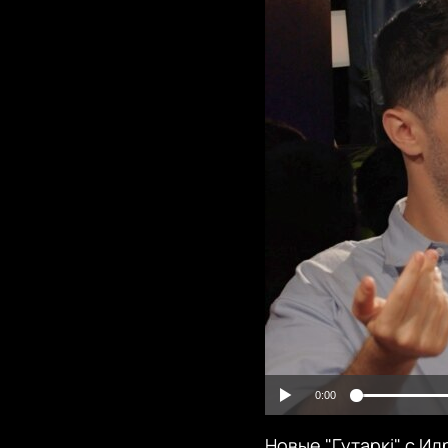
0:00
Новые "Гутаркі" с И