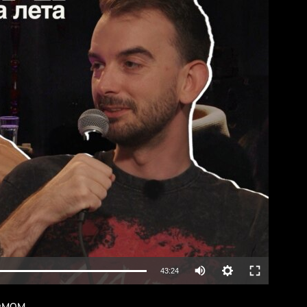
lable
Auto
43:24
240p
емом