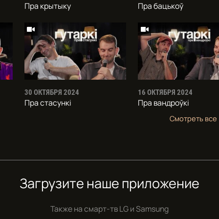
Пра крытыку
Пра бацькоў
30 ОКТЯБРЯ 2024
16 ОКТЯБРЯ 2024
Пра стасункi
Пра вандроўкі
Смотреть все
Загрузите наше приложение
Также на смарт-тв
LG и Samsung