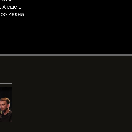
EMBED
360p
. А еще в
про Ивана
480p
720p
1080p
480p