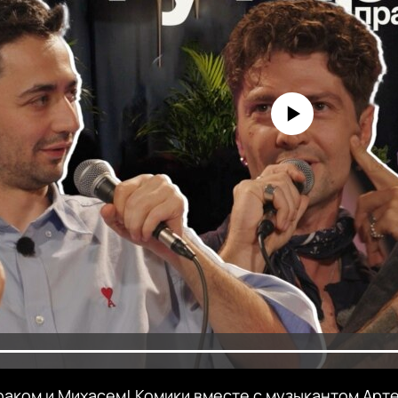
No media source currently avai
драком и Михасем! Комики вместе с музыкантом Арт