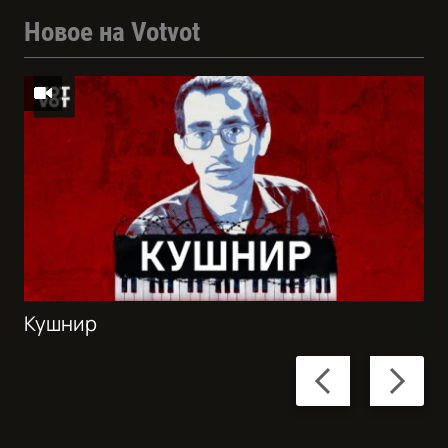
Новое на Votvot
Кушнир
Previous
Next
slide
slide