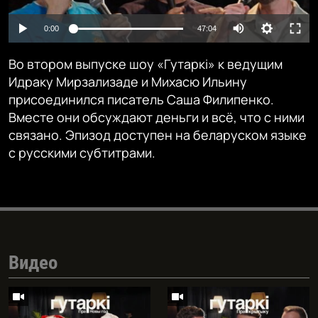
Auto
0:00
47:04
240p
Во втором выпуске шоу «Гутаркі» к ведущим
360p
Идраку Мирзализаде и Михасю Ильину
присоединился писатель Саша Филипенко.
480p
Auto
240p
360p
480p
Вместе они обсуждают деньги и всё, что с ними
720p
связано. Эпизод доступен на беларуском языке
720p
1080p
с русскими субтитрами.
1080p
Видео