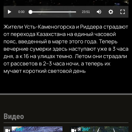
Auto
0:00
23:51
240p
Жители Усть-Каменогорска и Риддера страдают
360p
от перехода Казахстана на единый часовой
пояс, введенный в марте этого года. Теперь
480p
Auto
240p
360p
480p
вечерние сумерки здесь наступают уже в 3 часа
720p
дня, а к 16 на улицах темно. Летом они страдали
720p
от рассветов в 2–3 часа ночи, а теперь их
мучает короткий световой день
Видео