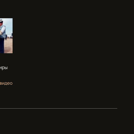
тиры
 видео