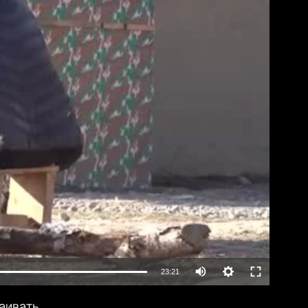
lable
Auto
23:21
240p
раивать