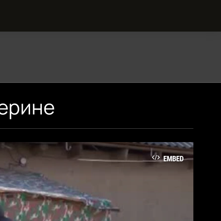
шерине
EMBED