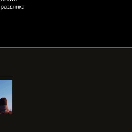
EMBED
360p
праздника.
480p
720p
480p