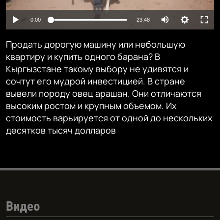
Auto
0:00
23:48
240p
Продать дорогую машину или небольшую
360p
квартиру и купить одного барана? В
Кыргызстане такому выбору не удивятся и
480p
Auto
240p
360p
480p
сочтут его мудрой инвестицией. В стране
720p
вывели породу овец арашан. Они отличаются
720p
высоким ростом и крупным объемом. Их
стоимость варьируется от одной до нескольких
десятков тысяч долларов
Видео