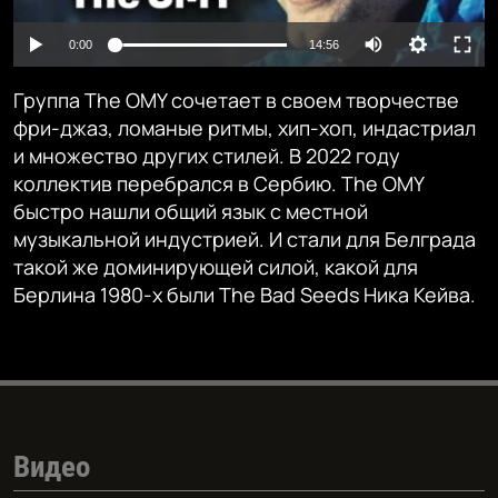
Auto
0:00
14:56
240p
Группа The OMY сочетает в своем творчестве
360p
фри-джаз, ломаные ритмы, хип-хоп, индастриал
и множество других стилей. В 2022 году
480p
Auto
240p
360p
480p
коллектив перебрался в Сербию. The OMY
720p
быстро нашли общий язык с местной
720p
1080p
музыкальной индустрией. И стали для Белграда
1080p
такой же доминирующей силой, какой для
Берлина 1980-х были The Bad Seeds Ника Кейва.
Видео