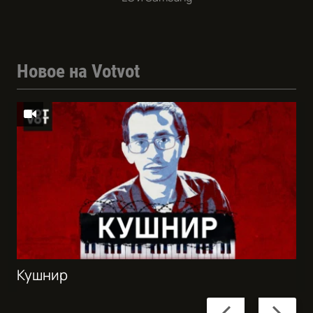
Новое на Votvot
Кушнир
Previous
Next