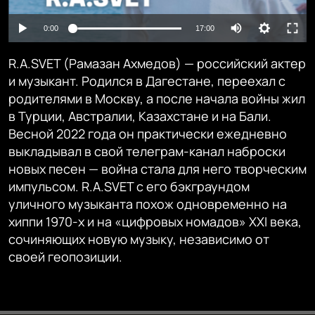
Auto
0:00
17:00
240p
R.A.SVET (Рамазан Ахмедов) — российский актер
360p
и музыкант. Родился в Дагестане, переехал с
родителями в Москву, а после начала войны жил
480p
Auto
240p
360p
480p
в Турции, Австралии, Казахстане и на Бали.
720p
Весной 2022 года он практически ежедневно
720p
1080p
выкладывал в свой телеграм-канал наброски
1080p
новых песен — война стала для него творческим
импульсом. R.A.SVET с его бэкграундом
уличного музыканта похож одновременно на
хиппи 1970-х и на «цифровых номадов» XXI века,
сочиняющих новую музыку, независимо от
своей геопозиции.