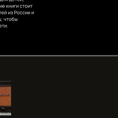
EMBED
360p
ие книги стоит
ей из России и
480p
у, чтобы
720p
ети.
1080p
480p