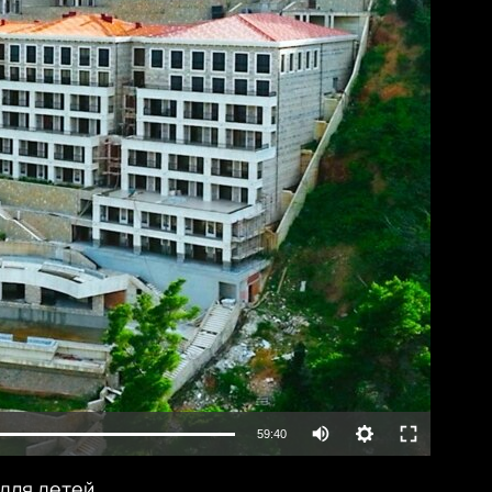
lable
Auto
59:40
240p
для детей,