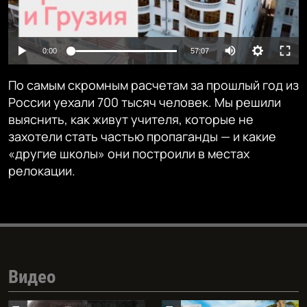
Auto
0:00
57:07
240p
По самым скромным расчетам за прошлый год из
360p
России уехали 700 тысяч человек. Мы решили
выяснить, как живут учителя, которые не
480p
Auto
240p
360p
480p
захотели стать частью пропаганды — и какие
720p
«другие школы» они построили в местах
720p
1080p
релокации.
1080p
Видео