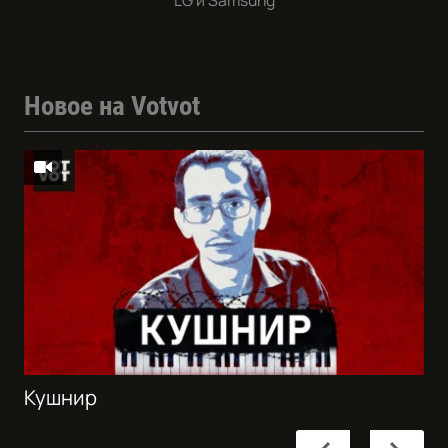
LG и Samsung
Новое на Votvot
Кушнир
Previous
Next