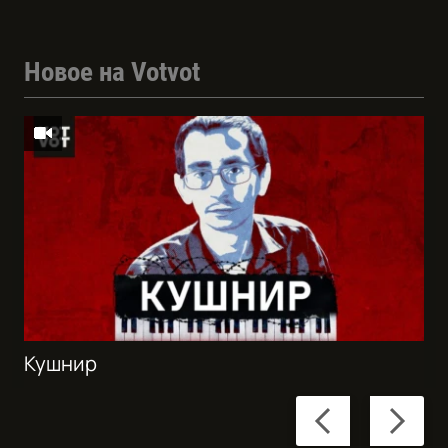
Новое на Votvot
Кушнир
Previous
Next
slide
slide