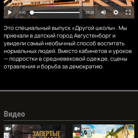
Auto
0:00
23:16
240p
Это специальный выпуск «Другой школы». Мы
360p
приехали в датский город Августенборг и
увидели самый необычный способ воспитать
480p
Auto
240p
360p
480p
нормальных людей. Вместо кабинетов и уроков
720p
— подростки в средневековой одежде, сцены
720p
1080p
отравления и борьба за демократию.
1080p
Видео