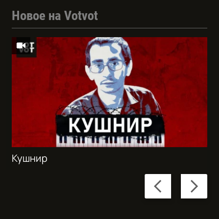
Новое на Votvot
Кушнир
Previous
Next
slide
slide