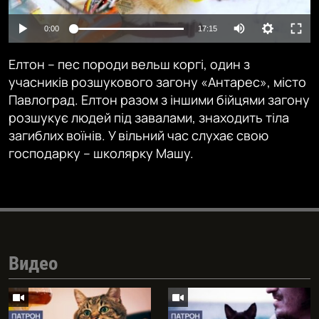
Auto
0:00
17:15
240p
Елтон – пес породи вельш коргі, один з
360p
учасників розшукового загону «Антарес», місто
Павлоград. Елтон разом з іншими бійцями загону
480p
Auto
240p
360p
480p
розшукує людей під завалами, знаходить тіла
720p
загиблих воїнів. У вільний час слухає свою
720p
1080p
господарку – школярку Машу.
1080p
Видео