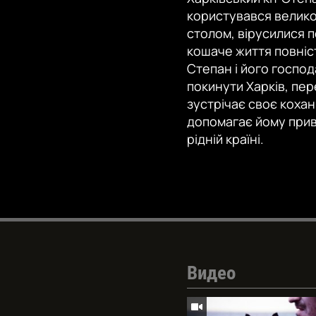
користувався великою
столом, вірусилися п
кошаче життя повніст
Степан і його господа
покинути Харків, пер
зустрічає своє коха
допомагає йому приве
рідній країні.
Видео