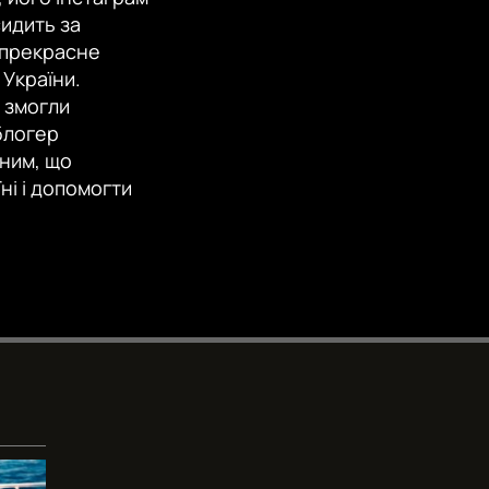
EMBED
360p
сидить за
о прекрасне
480p
 України.
720p
и змогли
-блогер
1080p
рним, що
ні і допомогти
480p