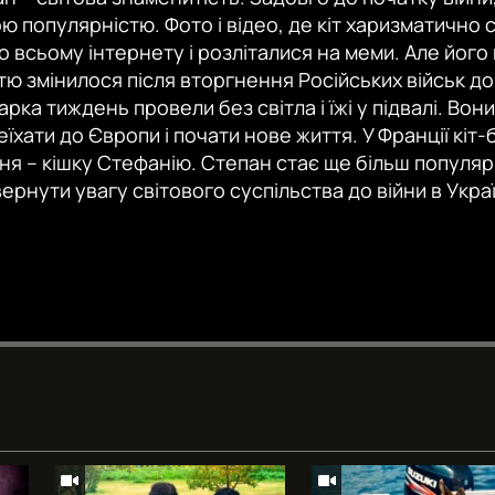
 популярністю. Фото і відео, де кіт харизматично 
о всьому інтернету і розліталися на меми. Але йог
ю змінилося після вторгнення Російських військ до
рка тиждень провели без світла і їжі у підвалі. Вон
еїхати до Європи і почати нове життя. У Франції кіт
ння – кішку Стефанію. Степан стає ще більш популя
рнути увагу світового суспільства до війни в Украї
Auto
240p
360p
720p
1080p