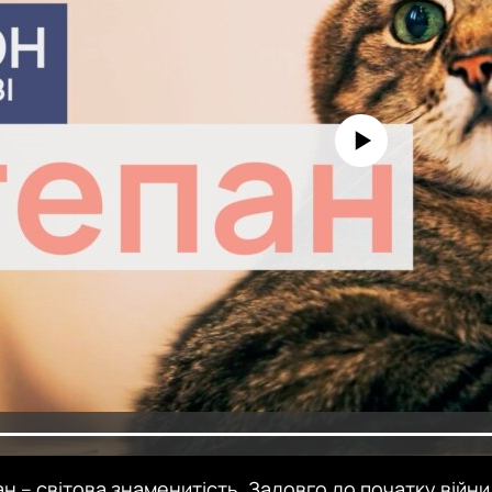
No media source currently avai
ан – світова знаменитість. Задовго до початку війни