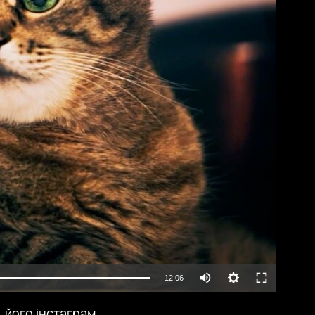
lable
Auto
12:06
240p
, його інстаграм