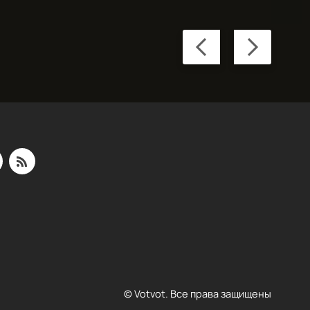
Previous
Next
slide
slide
© Votvot. Все права защищены