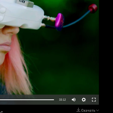
lable
Auto
33:12
240p
Скачать
 с