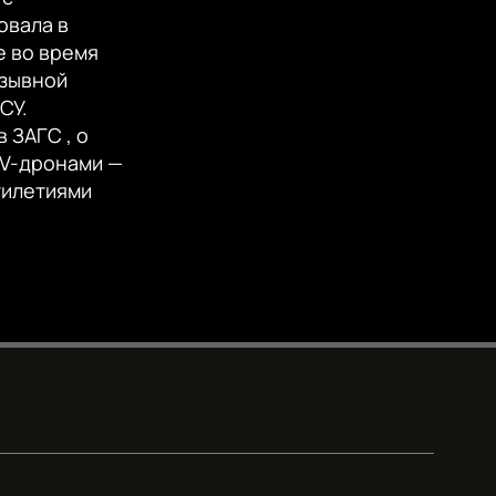
EMBED
360p
овала в
е во время
480p
озывной
720p
СУ.
 ЗАГС , о
1080p
FPV-дронами —
тилетиями
480p