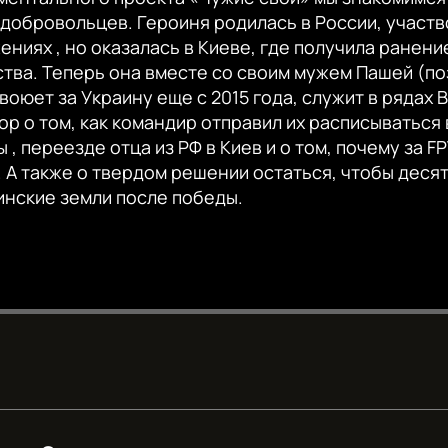
добровольцев. Героиня родилась в России, участв
ниях , но оказалась в Киеве, где получила ранени
тва. Теперь она вместе со своим мужем Пашей (п
оюет за Украину еще с 2015 года, служит в рядах В
р о том, как командир отправил их расписываться в
 , переезде отца из РФ в Киев и о том, почему за 
 А также о твердом решении остаться, чтобы деся
инские земли после победы.
Auto
240p
360p
720p
1080p