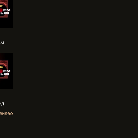
зм
нд
 видео