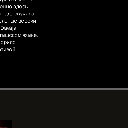
EMBED
360p
менно здесь
трада звучала
480p
нальные версии
720p
«Dāvāja
атышском языке.
1080p
корило
ативой
480p