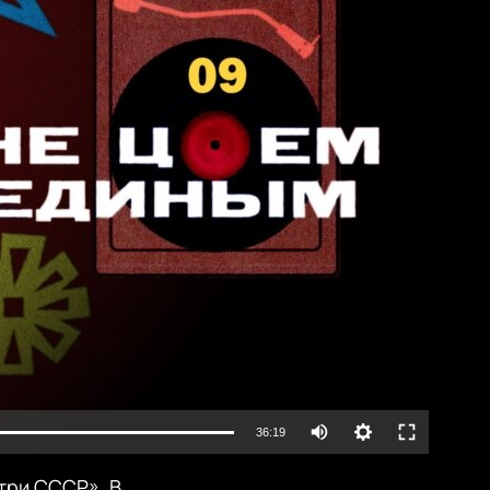
lable
Auto
36:19
240p
три СССР». В