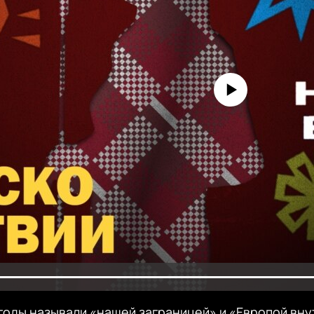
No media source currently avai
годы называли «нашей заграницей» и «Европой вну