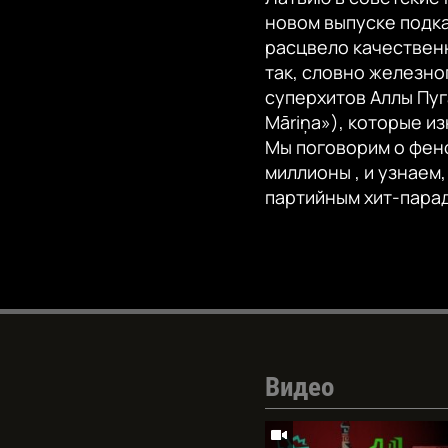
новом выпуске подк
расцвело качественн
так, словно железно
суперхитов Аллы Пуг
Māriņa»), которые и
Мы поговорим о фен
миллионы , и узнаем
партийным хит-пара
Видео