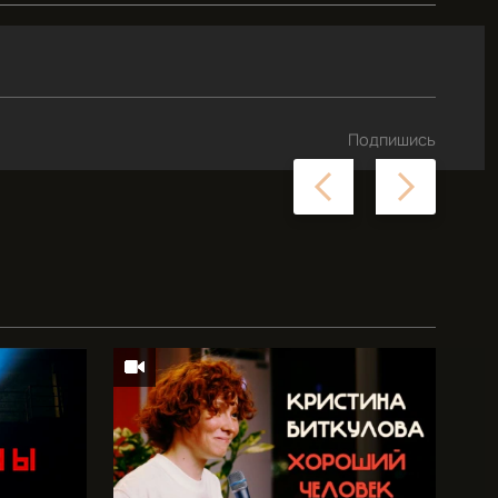
Подпишись
Previous
Next
slide
slide