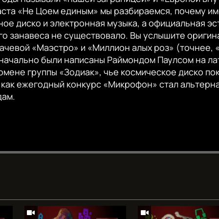
аста «Не Цоем единым» мы разбираемся, почему и
ое диско и электронная музыка, а официальная эс
го занавеса не существовало. Вы услышите ориги
ачевой «Маэстро» и «Миллион алых роз» (точнее, 
значально были написаны Раймондом Паулсом на л
омене группы «Зодиак», чье космическое диско по
, как ежегодный конкурс «Микрофон» стал альтерн
дам.
Auto
240p
360p
720p
1080p