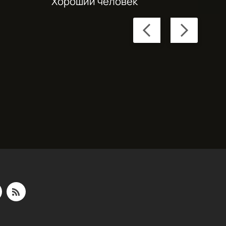
Хороший человек
Previous
Next
slide
slide