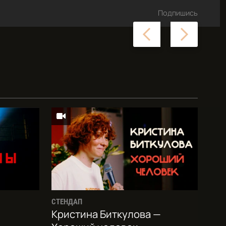
Подпишись
Previous
Next
slide
slide
СТЕНДАП
Кристина Биткулова —