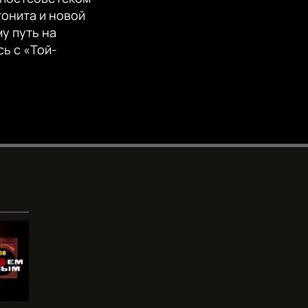
EMBED
360p
тонита и новой
у путь на
480p
ь с «Той-
720p
1080p
480p