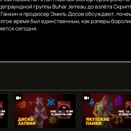
деграундной группы Buhar Jerreau до взлёта Скрип
 Ганкин и продюсер Эмиль Досов обсуждают, почем
лгое время был единственным, как рэперы боролис
яется сегодня.
Auto
240p
360p
720p
1080p