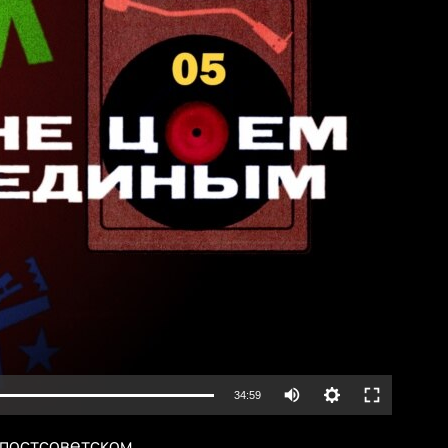
lable
Auto
34:59
240p
а постсоветском