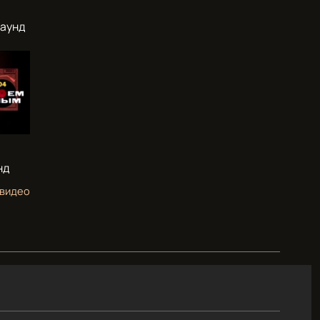
раунд
нд
 видео