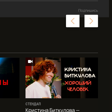
Подпишись
Previous
Next
slide
slide
СТЕНДАП
Кристина Биткулова —