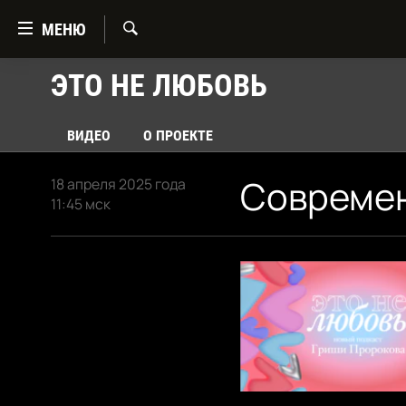
Ссылки
МЕНЮ
Перейти
к
Искать
ЭТО НЕ ЛЮБОВЬ
ГЛАВНАЯ
контенту
Перейти
ПОДКАСТЫ
к
ВИДЕО
О ПРОЕКТЕ
МУЗЫКА
навигации
Перейти
СТЕНДАП
Совреме
18 апреля 2025 года
к
11:45 мск
ФИЛЬМЫ
поиску
ВСЕ ПРОЕКТЫ