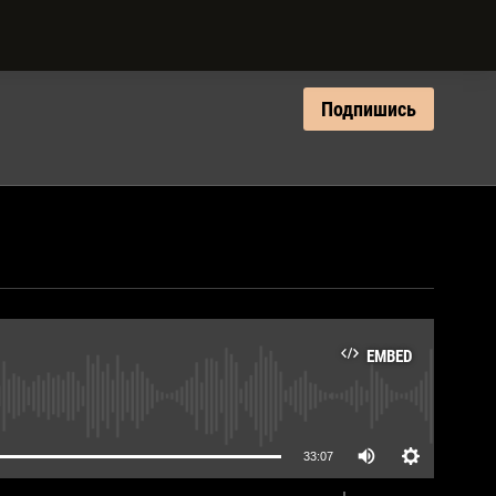
Подпишись
EMBED
lable
33:07