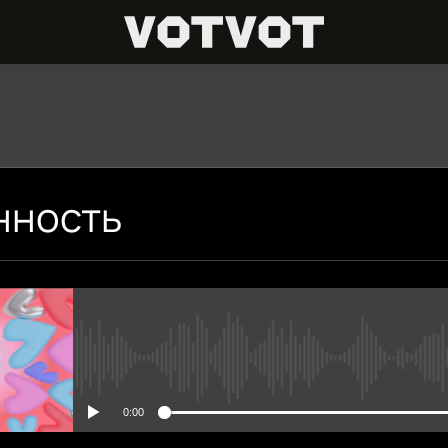
ПОДПИШИСЬ
нность
Apple Podcasts
Spotify
Подписаться
No media source currently avai
0:00