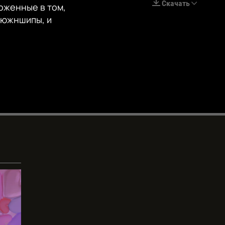
Скачать
оженные в том,
EMBED
люжншипы, и