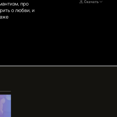
Скачать
омантизм, про
EMBED
рить о любви, и
даже