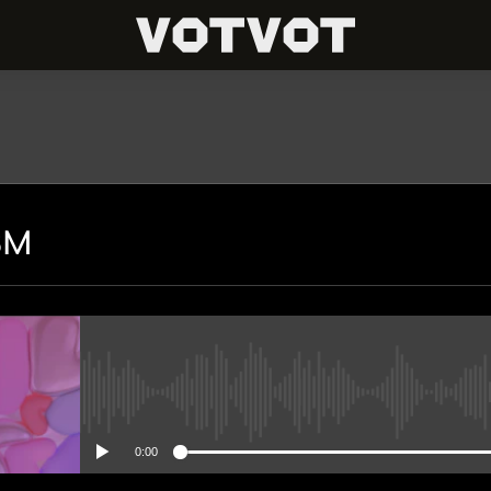
ПОДПИШИСЬ
зм
Apple Podcasts
Spotify
Подписаться
No media source currently avai
0:00