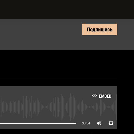
Подпишись
EMBED
lable
33:34