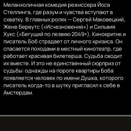
Меланхоличная комедия режиссера Йоса
248p
Стеллинга, где разум и чувства вступают в
Auto
164p
248p
330p
схватку. В главных ролях — Сергей Маковецкий,
330p
Жене Бервутс («Исчезновение») и Сильвия
494p
740p
494p
Хукс («Бегущий по лезвию 2049»). Кинокритик и
писатель Боб страдает от личного кризиса. Он
740p
спасается походами в местный кинотеатр, где
работает красивая билетерша. Судьба сводит
их вместе. И это не единственный сюрприз от
судьбы: однажды на пороге квартиры Боба
появляется человек по имени Душка, которого
писатель когда-то в шутку пригласил к себе в
Амстердам.