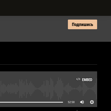
Подпишись
EMBED
lable
52:58