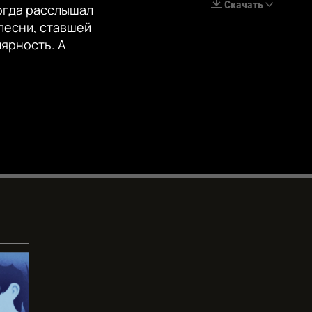
Скачать
когда расслышал
EMBED
песни, ставшей
лярность. А