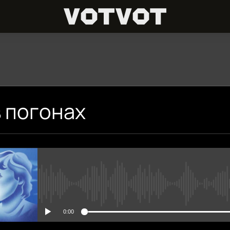
ПОДПИШИСЬ
в погонах
Apple Podcasts
Spotify
Подписаться
No media source currently avai
0:00