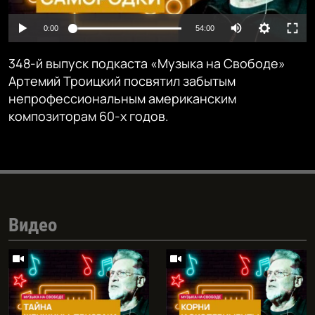
Auto
0:00
54:00
240p
348-й выпуск подкаста «Музыка на Свободе»
360p
Артемий Троицкий посвятил забытым
непрофессиональным американским
480p
Auto
240p
360p
480p
композиторам 60-х годов.
720p
720p
1080p
1080p
Видео