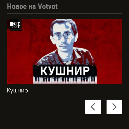
Новое на Votvot
Кушнир
Previous
Next
slide
slide