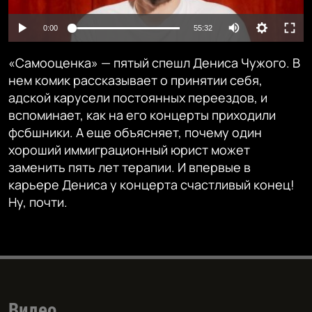
Auto
0:00
55:32
240p
«Самооценка» — пятый спешл Дениса Чужого. В
360p
нем комик рассказывает о принятии себя,
адской карусели постоянных переездов, и
480p
Auto
240p
360p
480p
вспоминает, как на его концерты приходили
720p
фсбшники. А еще объясняет, почему один
720p
1080p
хороший иммиграционный юрист может
1080p
заменить пять лет терапии. И впервые в
карьере Дениса у концерта счастливый конец!
Ну, почти.
Видео