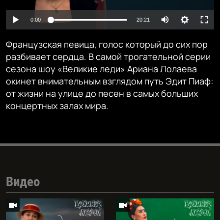
Auto
0:00
20:21
240p
Французская певица, голос который до сих пор
360p
разбивает сердца. В самой трогательной серии
сезона шоу «Великие леди» Ариана Лолаева
480p
Auto
240p
360p
480p
окинет внимательным взглядом путь Эдит Пиаф:
720p
от жизни на улице до песен в самых больших
720p
1080p
концертных залах мира.
1080p
Видео