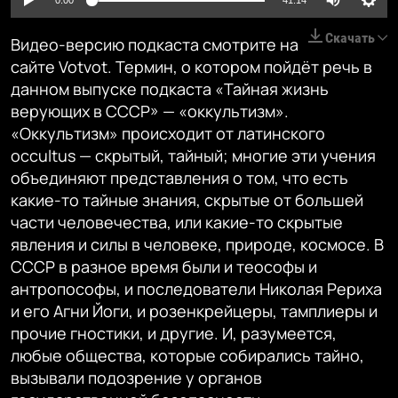
0:00
41:14
Скачать
Видео-версию подкаста смотрите на
сайте Votvot. Термин, о котором пойдёт речь в
данном выпуске подкаста «Тайная жизнь
верующих в СССР» — «оккультизм».
«Оккультизм» происходит от латинского
occultus — скрытый, тайный; многие эти учения
объединяют представления о том, что есть
какие-то тайные знания, скрытые от большей
части человечества, или какие-то скрытые
явления и силы в человеке, природе, космосе. В
СССР в разное время были и теософы и
антропософы, и последователи Николая Рериха
и его Агни Йоги, и розенкрейцеры, тамплиеры и
прочие гностики, и другие. И, разумеется,
любые общества, которые собирались тайно,
вызывали подозрение у органов