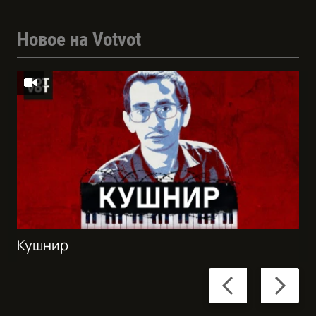
Новое на Votvot
Кушнир
Previous
Next
slide
slide