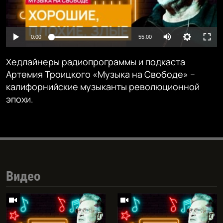
Auto
0:00
55:00
240p
Хедлайнеры радиопрограммы и подкаста
360p
Артемия Троицкого «Музыка на Свободе» –
калифорнийские музыканты революционной
480p
Auto
240p
360p
480p
эпохи.
720p
720p
1080p
1080p
Видео