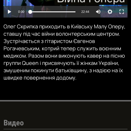
Auto
0:00
22:44
240p
Олег Скрипка приходить в Київську Малу Оперу,
360p
ставшу під час війни волонтерським центром.
Зустрічається з гітаристом Євгенов
480p
Auto
240p
360p
480p
Рогачевським, котрий тепер служить воєнним
720p
медиком. Разом вони виконують кавер на пісню
720p
1080p
группи Queen і присвячують її жінкам України,
1080p
змушеним покинути батьківщину, з надією на їх
швидке повернення додому.
Видео