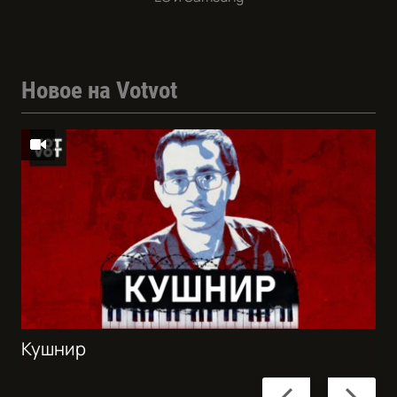
Новое на Votvot
Кушнир
Previous
Next