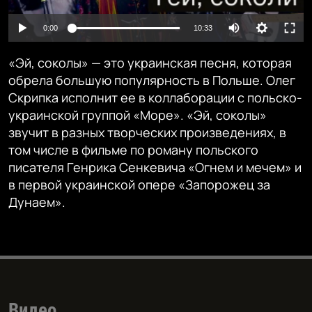
Auto
0:00
10:33
240p
«Эй, соколы» — это украинская песня, которая
360p
обрела большую популярность в Польше. Олег
Скрипка исполнит ее в коллаборации с польско-
480p
Auto
240p
360p
480p
украинской группой «Море». «Эй, соколы»
720p
звучит в разных творческих произведениях, в
720p
1080p
том числе в фильме по роману польского
1080p
писателя Генрика Сенкевича «Огнем и мечем» и
в первой украинской опере «Запорожец за
Дунаем».
Видео