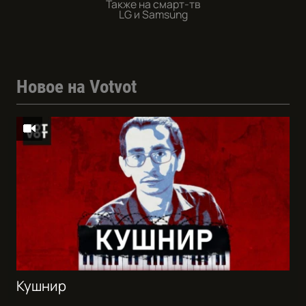
Также на смарт-тв
LG и Samsung
Новое на Votvot
Кушнир