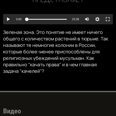
Auto
0:00
23:38
240p
Зеленая зона. Это понятие не имеет ничего
360p
общего с количеством растений в тюрьме. Так
называют те немногие колонии в России,
480p
Auto
240p
360p
480p
которые более-менее приспособлены для
720p
религиозных убеждений мусульман. Как
720p
1080p
правильно "качать права" и в чем главная
1080p
задача "качелей"?
Видео