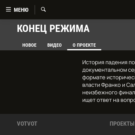
Ссылки
МЕНЮ
Перейти
к
Искать
КОНЕЦ РЕЖИМА
ГЛАВНАЯ
контенту
Перейти
ПОДКАСТЫ
к
НОВОЕ
ВИДЕО
О ПРОЕКТЕ
МУЗЫКА
навигации
Перейти
СТЕНДАП
История падения по
к
ФИЛЬМЫ
документальном сер
поиску
формате историчес
ВСЕ ПРОЕКТЫ
власти Франко и Са
неизбежного финала
ищет ответ на вопр
VOTVOT
ПРОЕКТЫ