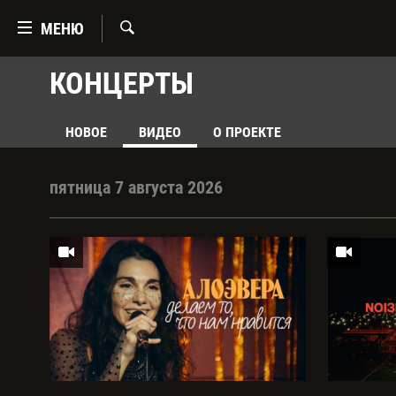
Ссылки
МЕНЮ
Перейти
к
Искать
КОНЦЕРТЫ
ГЛАВНАЯ
контенту
Перейти
ПОДКАСТЫ
к
НОВОЕ
ВИДЕО
О ПРОЕКТЕ
МУЗЫКА
навигации
Перейти
СТЕНДАП
пятница 7 августа 2026
к
ФИЛЬМЫ
поиску
ВСЕ ПРОЕКТЫ