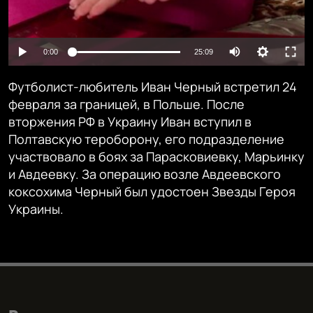
Auto
0:00
25:09
240p
Футболист-любитель Иван Черный встретил 24
360p
февраля за границей, в Польше. После
вторжения РФ в Украину Иван вступил в
480p
Auto
240p
360p
480p
Полтавскую тероборону, его подразделение
720p
участвовало в боях за Парасковиевку, Марьинку
720p
и Авдеевку. За операцию возле Авдеевского
коксохима Черный был удостоен Звезды Героя
Украины.