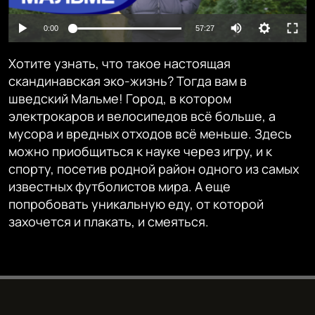
Auto
0:00
57:27
240p
Хотите узнать, что такое настоящая
360p
скандинавская эко-жизнь? Тогда вам в
шведский Мальме! Город, в котором
480p
Auto
240p
360p
480p
электрокаров и велосипедов всё больше, а
720p
мусора и вредных отходов всё меньше. Здесь
720p
1080p
можно приобщиться к науке через игру, и к
1080p
спорту, посетив родной район одного из самых
известных футболистов мира. А еще
попробовать уникальную еду, от которой
захочется и плакать, и смеяться.