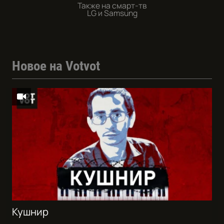
Также на смарт-тв
LG и Samsung
Новое на Votvot
Кушнир