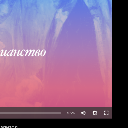
lable
Auto
40:26
240p
 эпизод