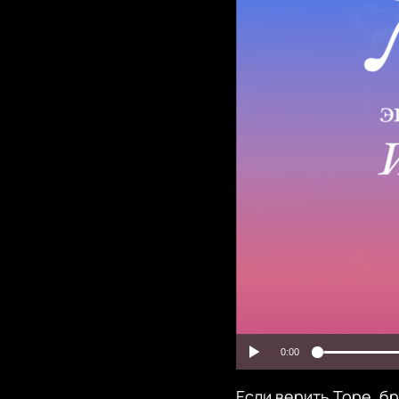
0:00
Если верить Торе, б