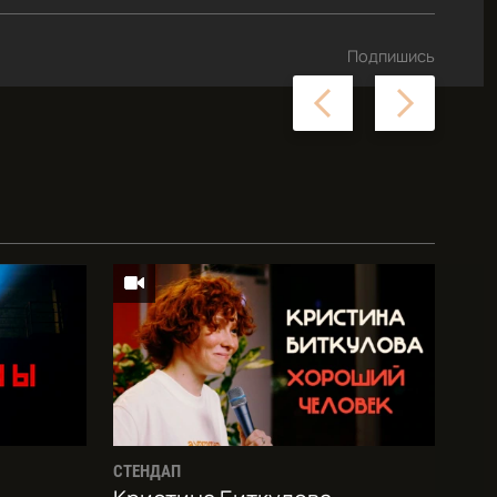
Подпишись
Previous
Next
slide
slide
СТЕНДАП