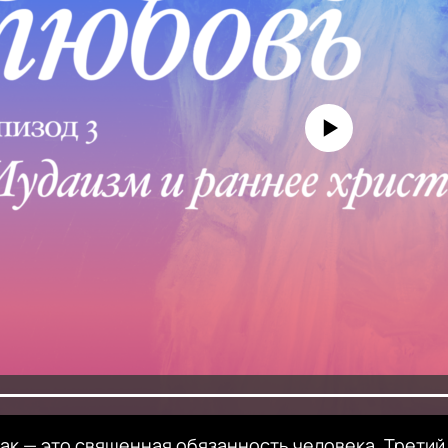
No media source currently avai
рак — это священная обязанность человека. Третий