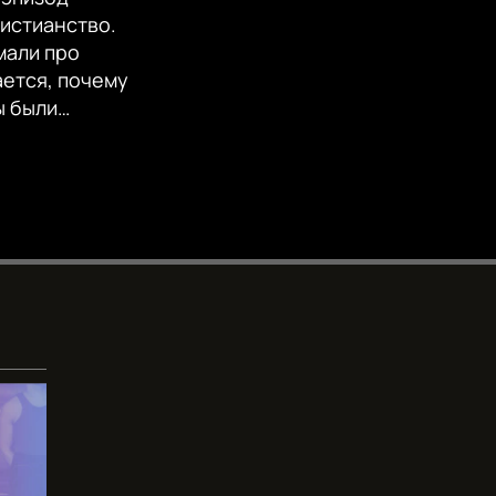
EMBED
360p
ристианство.
мали про
480p
ается, почему
720p
ы были…
1080p
480p