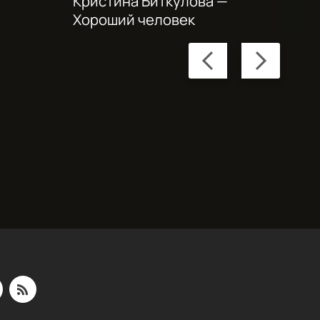
Кристина Биткулова —
Хороший человек
Previous
Next
slide
slide