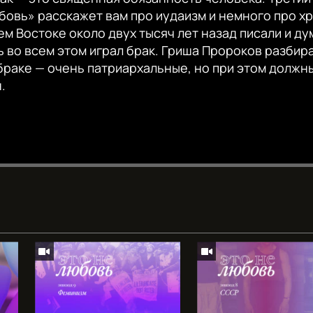
бовь» расскажет вам про иудаизм и немного про х
ем Востоке около двух тысяч лет назад писали и ду
ь во всем этом играл брак. Гриша Пророков разбир
браке — очень патриархальные, но при этом должн
.
Auto
240p
360p
720p
1080p