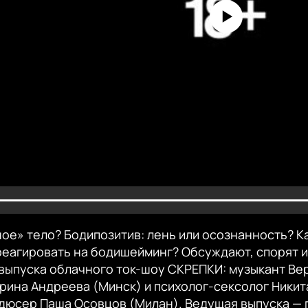
No media source currently avai
ое» тело? Бодипозитив: лень или осознанность? К
реагировать на бодишейминг? Обсуждают, спорят 
 выпуска облачного ток-шоу СКРЕПКИ: музыкант Ве
арина Андреева (Минск) и психолог-сексолог Ники
дюсер Паша Осовцов (Милан). Ведущая выпуска — 