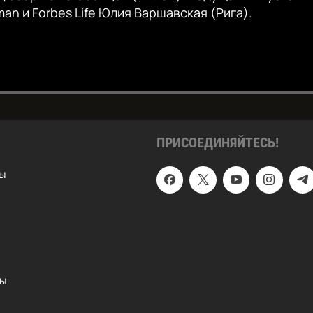
an и Forbes Life Юлия Варшавская (Рига).
Auto
240p
360p
720p
1080p
ПРИСОЕДИНЯЙТЕСЬ!
ы
ты