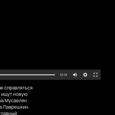
lable
Auto
53:19
240p
ак справляться
EMBED
360p
и ищут новую
ра Мусаелян
480p
та Лаврешкин
720p
главный