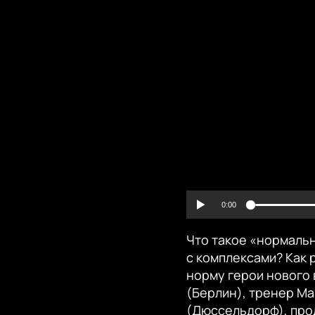
0:00
Что такое «нормальн
с комплексами? Как 
норму герои нового
(Берлин), тренер М
(Дюссельдорф), про