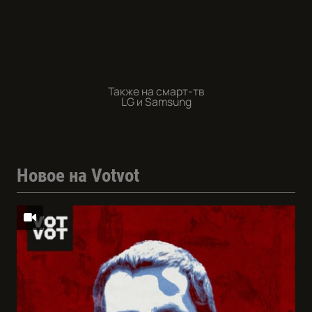
Также на смарт-тв
LG и Samsung
Новое на Votvot