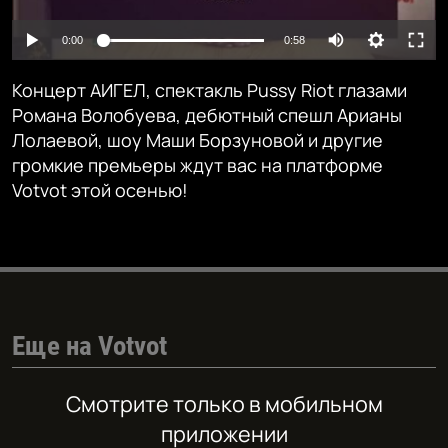
Auto
0:00
0:58
240p
Концерт АИГЕЛ, спектакль Pussy Riot глазами
360p
Романа Волобуева, дебютный спешл Арианы
Лолаевой, шоу Маши Борзуновой и другие
480p
Auto
240p
360p
480p
громкие премьеры ждут вас на платформе
720p
Votvot этой осенью!
720p
1080p
1080p
Еще на Votvot
Смотрите только в мобильном
приложении